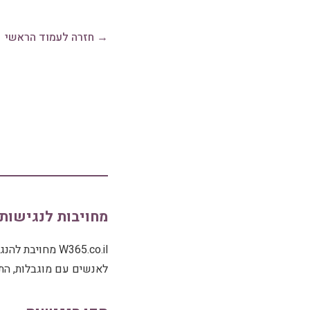
→ חזרה לעמוד הראשי
מחויבות לנגישות
W365.co.il מחו
לאנשים עם מוגבלות, התשנ"ח-1998, ותקנות הנגישות ש