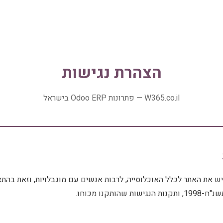
הצהרת נגישות
W365.co.il — פתרונות Odoo ERP בישראל
יבת להנגיש את האתר לכלל האוכלוסייה, לרבות אנשים עם מוגבלויות, וזאת בהת
הותקנו מכוחו.