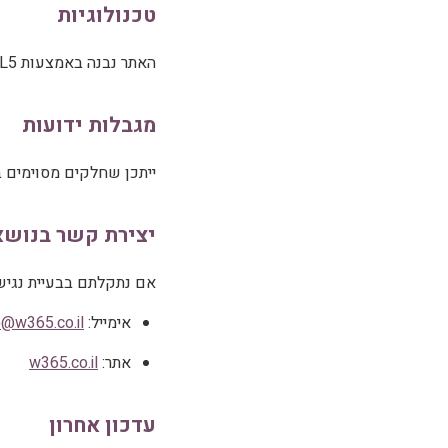
טכנולוגיות
האתר נבנה באמצעות HTML5 ו-CSS3 ומותאם לדפדפנים מודרניים כולל Chrome, Firefox, Safari ו-Edge.
מגבלות ידועות
ייתכן שחלקים מסוימים ב
יצירת קשר בנושא
אם נתקלתם בבעיית נגיש
אימייל:
o@w365.co.il
אתר:
w365.co.il
עדכון אחרון