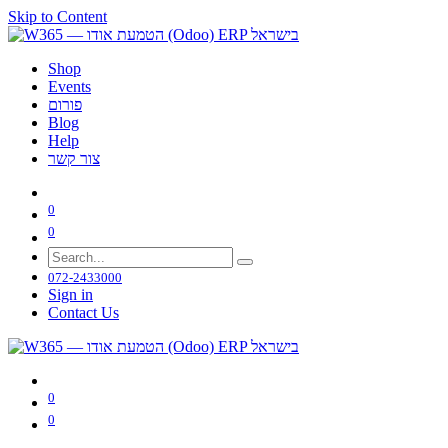
Skip to Content
Shop
Events
פורום
Blog
Help
צור קשר
0
0
072-2433000
Sign in
Contact Us
0
0