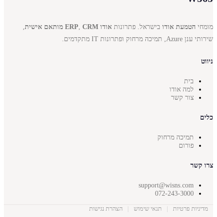
מומחי
הטמעת אודו
בישראל. פתרונות
אודו ERP
CRM מותאם אישית
,
,
שירותי ענן Azure, תמיכה מרחוק ופתרונות IT מתקדמים.
ניווט
בית
למה אודו
צור קשר
כלים
תמיכה מרחוק
פורום
צרו קשר
support@wisns.com
072-243-3000
מדיניות פרטיות
|
תנאי שימוש
|
הצהרת נגישות