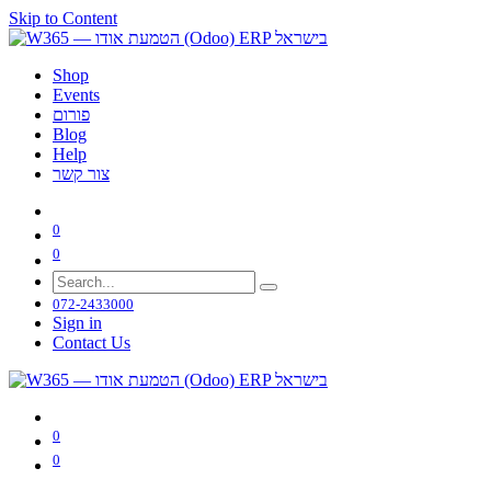
Skip to Content
Shop
Events
פורום
Blog
Help
צור קשר
0
0
072-2433000
Sign in
Contact Us
0
0