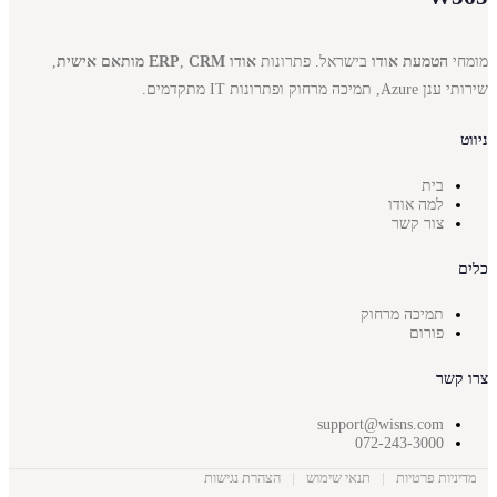
מומחי
הטמעת אודו
בישראל. פתרונות
אודו ERP
CRM מותאם אישית
,
,
שירותי ענן Azure, תמיכה מרחוק ופתרונות IT מתקדמים.
ניווט
בית
למה אודו
צור קשר
כלים
תמיכה מרחוק
פורום
צרו קשר
support@wisns.com
072-243-3000
מדיניות פרטיות
|
תנאי שימוש
|
הצהרת נגישות