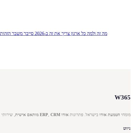
מודל Zero Trust — מה זה ולמה כל ארגון צריך את זה ב-2026
סייבר
משבר הזהות 
W365
מומחי
הטמעת אודו
בישראל. פתרונות
אודו ERP
CRM מותאם אישית
,
, שירותי ענן Azure, תמיכה מרחוק ופתרונ
ניווט