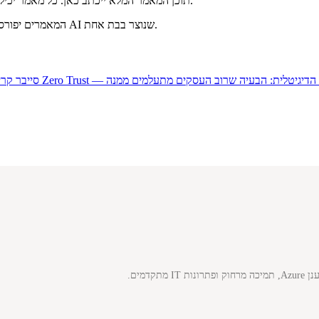
תוכן המאמר המלא ייכתב כאן. כל מאמר יכיל 800-1500 מילים של תוכן מקורי, עשיר במילות מפתח רלוונטיות לקטגוריה.
המאמרים יפורסמו בהדרגה — 4-5 מאמרים בחודש — כדי להיראות טבעי לגוגל ולא כתוכן AI שנוצר בבת אחת.
הדיגיטלית: הבעיה שרוב העסקים מתעלמים ממנה
סייבר
קרי
ות IT מתקדמים.