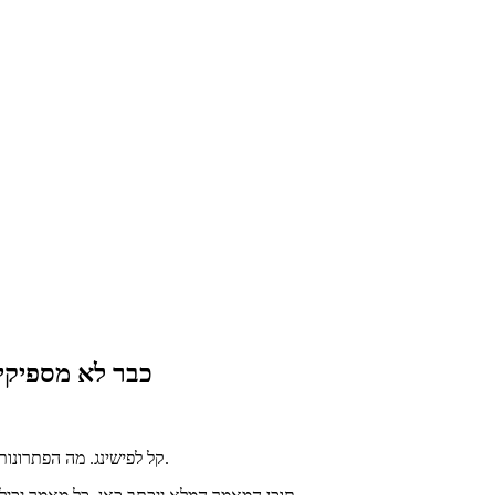
אימות דו-שלבי מעבר ל-SMS: למה קודי SMS כבר לא מס
SMS ניתן ליירוט. TOTP קל לפישינג. מה הפתרונות המתקדמים שבאמת מגנים על חשבונות עסקיים.