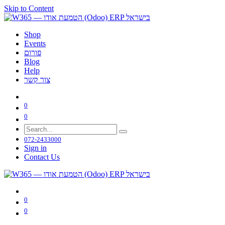
Skip to Content
Shop
Events
פורום
Blog
Help
צור קשר
0
0
072-2433000
Sign in
Contact Us
0
0